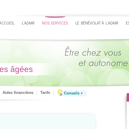
ACCUEIL
L’ADMR
NOS SERVICES
LE BÉNÉVOLAT À L’ADMR
E
nes âgées
Aides financières
Tarifs
Conseils +